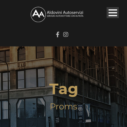
Tag
Proms