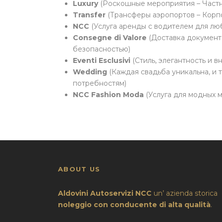
Luxury
(Роскошные мероприятия – Частн
Transfer
(Трансферы аэропортов – Корп
NCC
(Услуга аренды с водителем для лю
Consegne di Valore
(Доставка документ
безопасностью)
Eventi Esclusivi
(Стиль, элегантность и в
Wedding
(Каждая свадьба уникальна, и 
потребностям)
NCC Fashion Moda
(Услуга для модных 
ABOUT US
Aldovini Autoservizi NCC
un’ azienda storica
noleggio con conducente di alta qualità
.