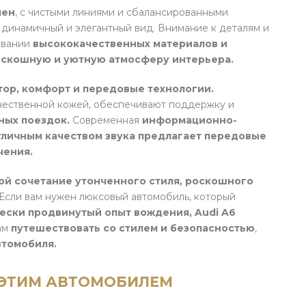
чен
, с чистыми линиями и сбалансированными
динамичный и элегантный вид. Внимание к деталям и
овании
высококачественных материалов и
скошную и уютную атмосферу интерьера.
стор, комфорт и передовые технологии.
чественной кожей, обеспечивают поддержку и
ных поездок.
Современная
информационно-
тличным качеством звука предлагает передовые
чения.
бой сочетание утонченного стиля, роскошного
Если вам нужен люксовый автомобиль, который
ески продвинутый опыт вождения, Audi A6
ам
путешествовать со стилем и безопасностью
,
втомобиля.
 ЭТИМ АВТОМОБИЛЕМ