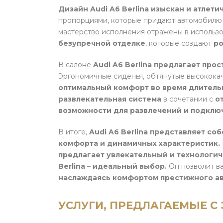
Дизайн Audi A6 Berlina изыскан и атлети
пропорциями, которые придают автомобилю 
мастерство исполнения отражены в использ
безупречной отделке
, которые создают
ро
В салоне
Audi A6 Berlina предлагает про
Эргономичные сиденья, обтянутые высокока
оптимальный комфорт во время длитель
развлекательная система
в сочетании с
о
возможности для развлечений и подклю
В итоге,
Audi A6 Berlina представляет со
комфорта и динамичных характеристик.
предлагает увлекательный и технологич
Berlina – идеальный выбор.
Он позволит в
наслаждаясь комфортом престижного а
УСЛУГИ, ПРЕДЛАГАЕМЫЕ С